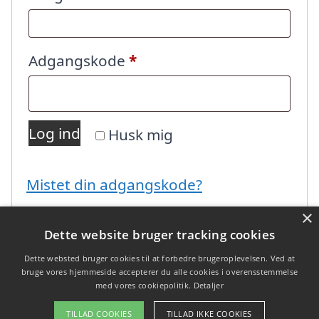
Påkrævet
Adgangskode
*
Log ind
Husk mig
Mistet din adgangskode?
×
Dette website bruger tracking cookies
Dette websted bruger cookies til at forbedre brugeroplevelsen. Ved at
bruge vores hjemmeside accepterer du alle cookies i overensstemmelse
med vores cookiepolitik.
Detaljer
Copyright 2026 - Pilanto Aps
TILLAD COOKIES
TILLAD IKKE COOKIES