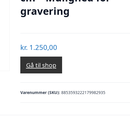
gravering
kr.
1.250,00
Gå til shop
Varenummer (SKU):
8853593222179982935