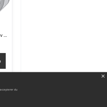
Stjernetegn i Sølv med Vandmanden – Mulighed for gravering
p
×
 accepterer du