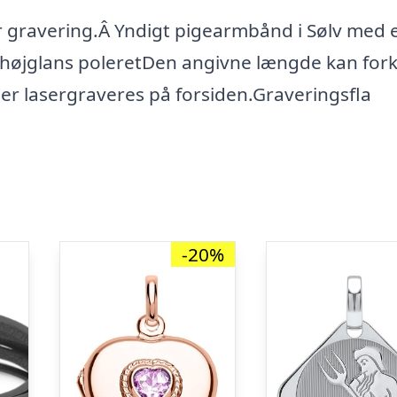
r gravering.Â Yndigt pigearmbånd i Sølv med 
r højglans poleretDen angivne længde kan for
r lasergraveres på forsiden.Graveringsfla
-20%