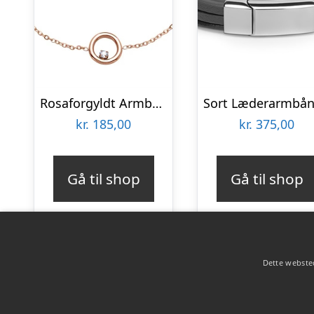
Rosaforgyldt Armbånd med Ring og Zirkonia – Mulighed for gravering
kr.
185,00
kr.
375,00
Gå til shop
Gå til shop
Dette websted