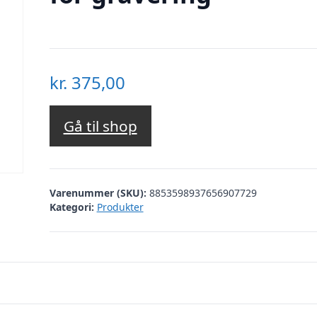
kr.
375,00
Gå til shop
Varenummer (SKU):
8853598937656907729
Kategori:
Produkter