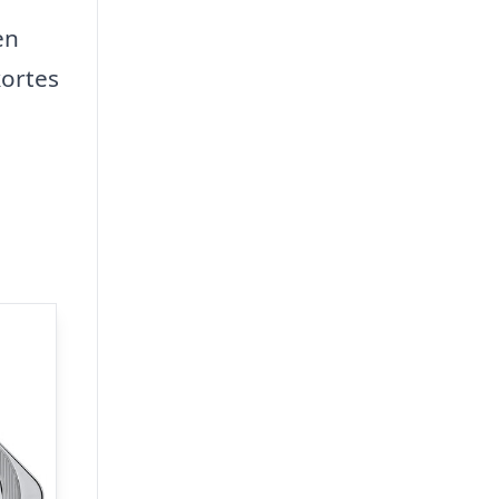
en
kortes