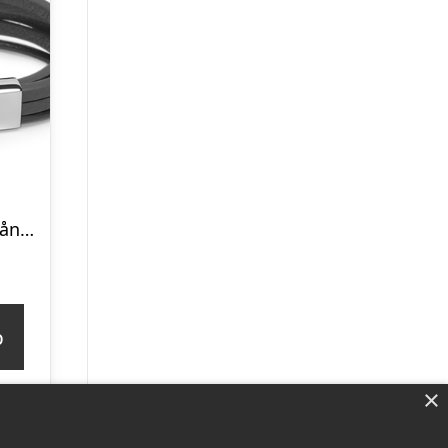
Sort Læderarmbånd med Stållås 21 cm – Mulighed for gravering
p
×