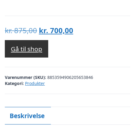
Den
Den
kr.
875,00
kr.
700,00
oprindelige
aktuelle
pris
pris
Gå til shop
var:
er:
kr. 875,00.
kr. 700,00.
Varenummer (SKU):
8853594906205653846
Kategori:
Produkter
Beskrivelse