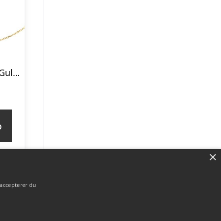
Armbånd i 9 kt. Guld med Hjerte 16 og 18 cm – Mulighed for gravering
p
×
 accepterer du