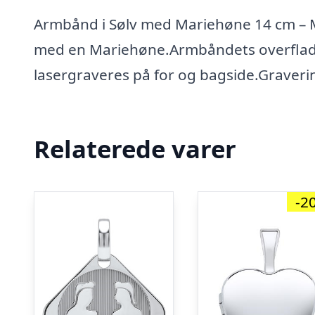
Armbånd i Sølv med Mariehøne 14 cm – M
med en Mariehøne.Armbåndets overflade
lasergraveres på for og bagside.Graveri
Relaterede varer
-2