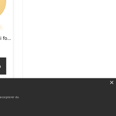
Rundt vedhæng i forgyldt Sølv 16 mm – Mulighed for gravering
p
×
 accepterer du