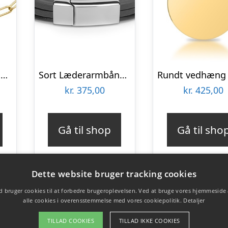
Forgyldt Armbånd med aflange led og Love Lock – Mulighed for gravering
Sort Læderarmbånd med Stållås 21 cm – Mulighed for gravering
kr.
375,00
kr.
425,00
Gå til shop
Gå til sho
Dette website bruger tracking cookies
 bruger cookies til at forbedre brugeroplevelsen. Ved at bruge vores hjemmeside
alle cookies i overensstemmelse med vores cookiepolitik.
Detaljer
TILLAD COOKIES
TILLAD IKKE COOKIES