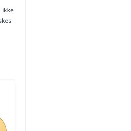
 ikke
skes