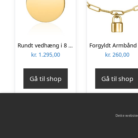
Rundt vedhæng i 8 kt. Guld 12 mm – Mulighed for gravering
kr.
1.295,00
kr.
260,00
Gå til shop
Gå til shop
Dette websted