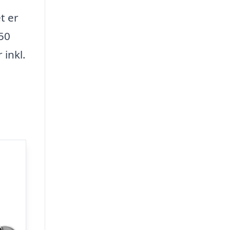
t er
50
inkl.