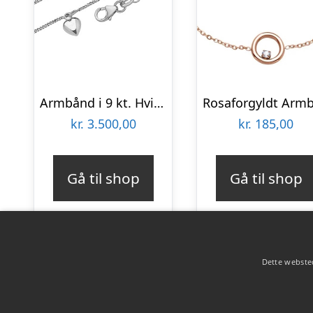
Armbånd i 9 kt. Hvidguld med Hjerte 16 cm – Mulighed for gravering
kr.
3.500,00
kr.
185,00
Gå til shop
Gå til shop
Dette websted