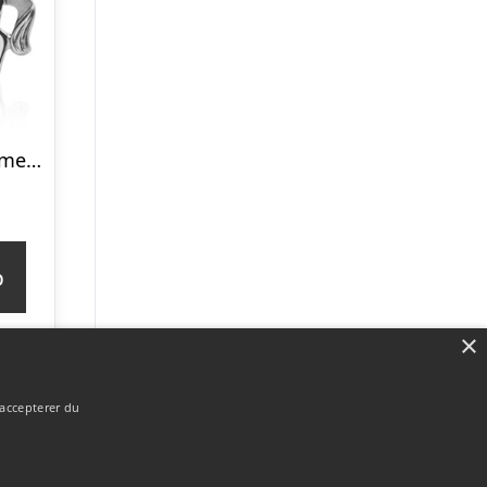
Vedhæng i Sølv med Hest – Mulighed gravering
p
×
 accepterer du