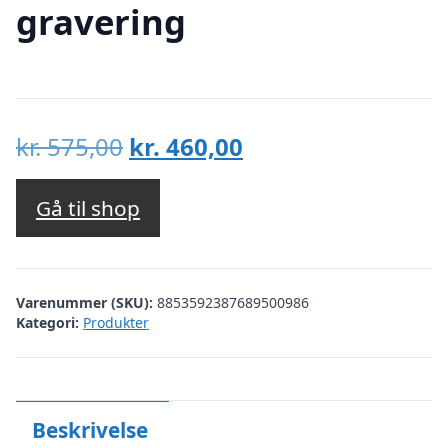
gravering
Den
Den
kr.
575,00
kr.
460,00
oprindelige
aktuelle
pris
pris
Gå til shop
var:
er:
kr. 575,00.
kr. 460,00.
Varenummer (SKU):
8853592387689500986
Kategori:
Produkter
Beskrivelse