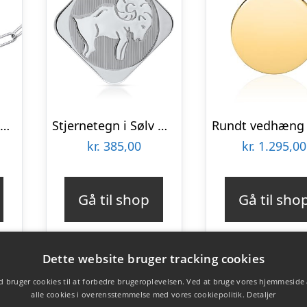
Armbånd med aflange led og Love Lock – Mulighed for gravering
Stjernetegn i Sølv med Vædderen – Evt. gravering
kr.
385,00
kr.
1.295,00
Gå til shop
Gå til sho
Dette website bruger tracking cookies
 bruger cookies til at forbedre brugeroplevelsen. Ved at bruge vores hjemmeside
alle cookies i overensstemmelse med vores cookiepolitik.
Detaljer