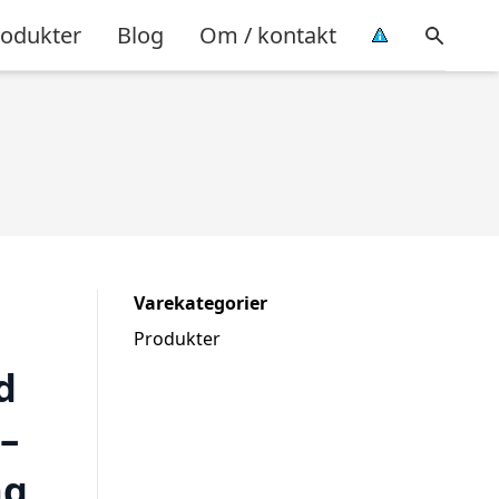
rodukter
Blog
Om / kontakt
Varekategorier
Produkter
d
–
ng