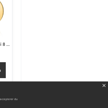
Rundt vedhæng i 8 kt. Guld 12 mm – Mulighed for gravering
p
×
 accepterer du