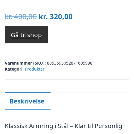
Den
Den
kr.
400,00
kr.
320,00
oprindelige
aktuelle
pris
pris
Gå til shop
var:
er:
kr. 400,00.
kr. 320,00.
Varenummer (SKU):
8853593052871605998
Kategori:
Produkter
Beskrivelse
Klassisk Armring i Stål – Klar til Personlig