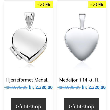
-20%
-20%
Hjerteformet Medaljon i Guld og Hvidguld – Mulighed for gravering
Medaljon i 14 kt. Hvidguld med Hjerte – Mulighed for gravering
Den
Den
Den
D
kr.
2.975,00
kr.
2.380,00
kr.
2.900,00
kr.
2.320,00
oprindelige
aktuelle
oprindelige
ak
pris
pris
pris
pr
Gå til shop
Gå til shop