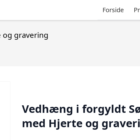
Forside
P
e og gravering
Vedhæng i forgyldt Sø
med Hjerte og graver